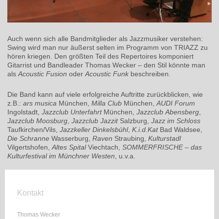
Auch wenn sich alle Bandmitglieder als Jazzmusiker verstehen:
Swing wird man nur äußerst selten im Programm von TRIAZZ zu
hören kriegen. Den größten Teil des Repertoires komponiert
Gitarrist und Bandleader Thomas Wecker – den Stil könnte man
als
Acoustic Fusion
oder
Acoustic Funk
beschreiben.
Die Band kann auf viele erfolgreiche Auftritte zurückblicken, wie
z.B.:
ars musica
München,
Milla Club
München,
AUDI Forum
Ingolstadt,
Jazzclub Unterfahrt
München,
Jazzclub
Abensberg
,
Jazzclub
Moosburg
,
Jazzclub Jazzit
Salzburg,
Jazz im Schloss
Taufkirchen/Vils,
Jazzkeller Dinkelsbühl
,
K.i.d.Kat
Bad Waldsee,
Die Schranne
Wasserburg,
Raven
Straubing,
Kulturstadl
Vilgertshofen,
Altes Spital
Viechtach,
SOMMERFRISCHE
– das
Kulturfestival im Münchner Westen
,
u.v.a.
Kontakt
Thomas Wecker