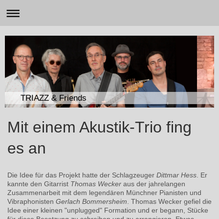
TRIAZZ & Friends
Mit einem Akustik-Trio fing
es an
Die Idee für das Projekt hatte der Schlagzeuger
Dittmar Hess
. Er
kannte den Gitarrist
Thomas Wecker
aus der jahrelangen
Zusammenarbeit mit dem legendären Münchner Pianisten und
Vibraphonisten
Gerlach Bommersheim
. Thomas Wecker gefiel die
Idee einer kleinen "unplugged" Formation und er begann, Stücke
für diese Besetzung zu schreiben und zu arrangieren. Etwas