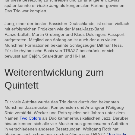
später konnte er
Heiko Jung
als kongenialen Partner gewinnen:
Das Trio war komplett.
Jung, einer der besten Bassisten Deutschlands, ist schon vielfach
mit erfolgreichen Projekten wie der Metal-Jazz-Band
Panzerballett, Martin Grubinger und Klaus Doldingers Passport
aufgetreten. Mitglied von Anfang an ist auch der aus vielen
Münchner Formationen bekannte Schlagzeuger Dittmar Hess.
Für die rhythmische Basis von TRIAZZ beschränkt er sich
bewusst auf Cajón, Snaredrum und Hi-Hat.
Weiterentwicklung zum
Quintett
Für viele Auftritte wurde das Trio dann durch den bekannten
Münchner Jazzmusiker, Komponisten und Arrangeur
Wolfgang
Roth
verstärkt. Wecker und Roth spielen seit Jahren unter dem
Namen
Two Colors
als Duo kammermusikalischen Jazz. Darüber
hinaus kennen sich alle vier Musiker aus gemeinsamen Auftritten
in verschiedenen anderen Besetzungen. Wolfgang Roth hat
übrigens auch schon beim ersten Album von
TRIAZZ
"
Too Early