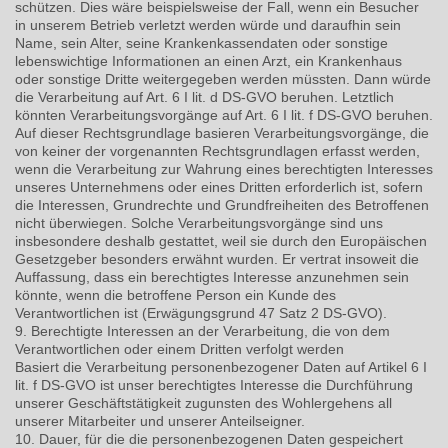
schützen. Dies wäre beispielsweise der Fall, wenn ein Besucher
in unserem Betrieb verletzt werden würde und daraufhin sein
Name, sein Alter, seine Krankenkassendaten oder sonstige
lebenswichtige Informationen an einen Arzt, ein Krankenhaus
oder sonstige Dritte weitergegeben werden müssten. Dann würde
die Verarbeitung auf Art. 6 I lit. d DS-GVO beruhen. Letztlich
könnten Verarbeitungsvorgänge auf Art. 6 I lit. f DS-GVO beruhen.
Auf dieser Rechtsgrundlage basieren Verarbeitungsvorgänge, die
von keiner der vorgenannten Rechtsgrundlagen erfasst werden,
wenn die Verarbeitung zur Wahrung eines berechtigten Interesses
unseres Unternehmens oder eines Dritten erforderlich ist, sofern
die Interessen, Grundrechte und Grundfreiheiten des Betroffenen
nicht überwiegen. Solche Verarbeitungsvorgänge sind uns
insbesondere deshalb gestattet, weil sie durch den Europäischen
Gesetzgeber besonders erwähnt wurden. Er vertrat insoweit die
Auffassung, dass ein berechtigtes Interesse anzunehmen sein
könnte, wenn die betroffene Person ein Kunde des
Verantwortlichen ist (Erwägungsgrund 47 Satz 2 DS-GVO).
9. Berechtigte Interessen an der Verarbeitung, die von dem
Verantwortlichen oder einem Dritten verfolgt werden
Basiert die Verarbeitung personenbezogener Daten auf Artikel 6 I
lit. f DS-GVO ist unser berechtigtes Interesse die Durchführung
unserer Geschäftstätigkeit zugunsten des Wohlergehens all
unserer Mitarbeiter und unserer Anteilseigner.
10. Dauer, für die die personenbezogenen Daten gespeichert